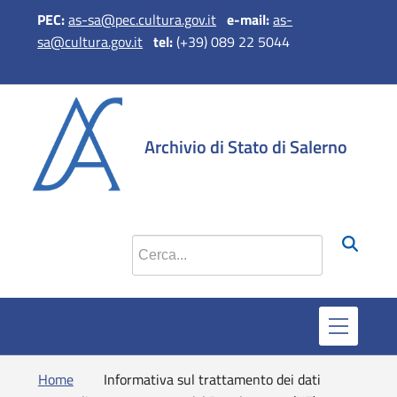
PEC:
as-sa@pec.cultura.gov.it
e-mail:
as-
sa@cultura.gov.it
tel:
(+39) 089 22 5044
si apre in 
si apr
Archivio di Stato di Salerno
Cerca nel sito
Home
Informativa sul trattamento dei dati