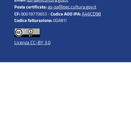
as-sa@pec.cultura.gov.it
Posta certificata:
A46CD98
CF:
80018770653 -
Codice AOO IPA:
Codice fatturazione:
0GA81I
Licenza CC-BY 3.0