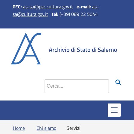
PEC:
as-sa@pec.cultura.gov.it
e-mail:
as-
sa@cultura.gov.it
tel:
(+39) 089 22 5044
si apre in 
si apr
Archivio di Stato di Salerno
Cerca nel sito
Home
Chi siamo
Servizi