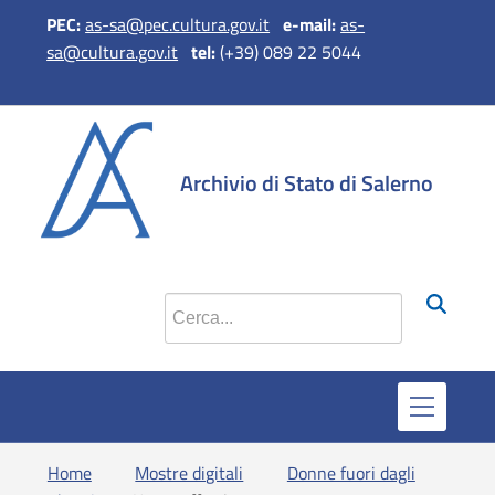
PEC:
as-sa@pec.cultura.gov.it
e-mail:
as-
sa@cultura.gov.it
tel:
(+39) 089 22 5044
si apre in 
si apr
Archivio di Stato di Salerno
Cerca nel sito
Home
Mostre digitali
Donne fuori dagli