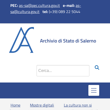
PEC:
as-sa@pec.cultura.gov.it
e-mail:
as-
sa@cultura.gov.it
tel:
(+39) 089 22 5044
si apre in 
si apr
Archivio di Stato di Salerno
Cerca nel sito
Home
Mostre digitali
La cultura non si